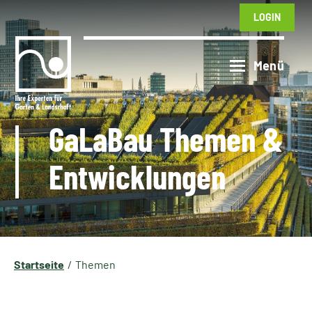
LOGIN
GaLaBau Themen &
Entwicklungen
Startseite
Themen