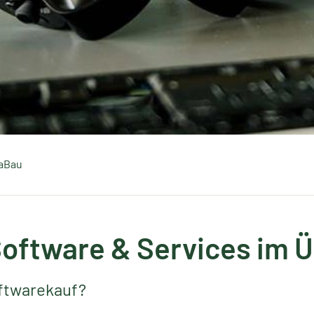
LaBau
ftware & Services im Ü
ftwarekauf?