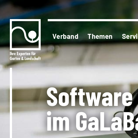
Verband
Themen
Serv
Software
im GaLaB